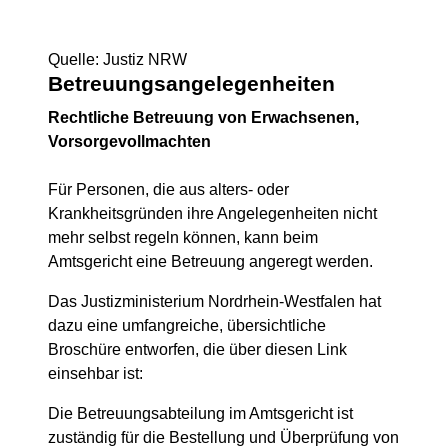
Quelle: Justiz NRW
Betreuungsangelegenheiten
Rechtliche Betreuung von Erwachsenen,
Vorsorgevollmachten
Für Personen, die aus alters- oder
Krankheitsgründen ihre Angelegenheiten nicht
mehr selbst regeln können, kann beim
Amtsgericht eine Betreuung angeregt werden.
Das Justizministerium Nordrhein-Westfalen hat
dazu eine umfangreiche, übersichtliche
Broschüre entworfen, die über diesen Link
einsehbar ist:
Die Betreuungsabteilung im Amtsgericht ist
zuständig für die Bestellung und Überprüfung von