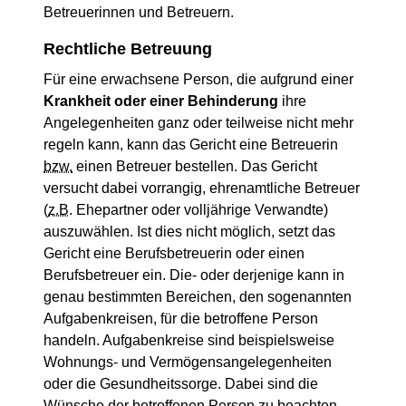
Betreuerinnen und Betreuern.
Rechtliche Betreuung
Für eine erwachsene Person, die aufgrund einer
Krankheit oder einer Behinderung
ihre
Angelegenheiten ganz oder teilweise nicht mehr
regeln kann, kann das Gericht eine Betreuerin
bzw.
einen Betreuer bestellen. Das Gericht
versucht dabei vorrangig, ehrenamtliche Betreuer
(
z.B
. Ehepartner oder volljährige Verwandte)
auszuwählen. Ist dies nicht möglich, setzt das
Gericht eine Berufsbetreuerin oder einen
Berufsbetreuer ein. Die- oder derjenige kann in
genau bestimmten Bereichen, den sogenannten
Aufgabenkreisen, für die betroffene Person
handeln. Aufgabenkreise sind beispielsweise
Wohnungs- und Vermögensangelegenheiten
oder die Gesundheitssorge. Dabei sind die
Wünsche der betroffenen Person zu beachten.