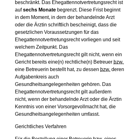
beschränkt. Das Ehegattennotvertretungsrecht ist
auf
sechs Monate
begrenzt. Diese Frist beginnt
in dem Moment, in dem der behandelnde Arzt
oder die Ärztin schriftlich bescheinigt, dass die
gesetzlichen Voraussetzungen für das
Ehegattennotvertretungsrecht vorliegen und seit
welchem Zeitpunkt. Das
Ehegattennotvertretungsrecht gilt nicht, wenn ein
Gericht bereits eine(n) rechtliche(n) Betreuer
bzw.
eine Betreuerin bestellt hat, zu dessen
bzw.
deren
Aufgabenkreis auch
Gesundheitsangelegenheiten gehören. Das
Ehegattennotvertretungsrecht gilt außerdem
nicht, wenn der behandelnde Arzt oder die Ärztin
Kenntnis von einer Vorsorgevollmacht hat, die
Gesundheitsangelegenheiten umfasst.
Gerichtliches Verfahren
Für die Bestellung einer Betreuerin
bzw.
eines