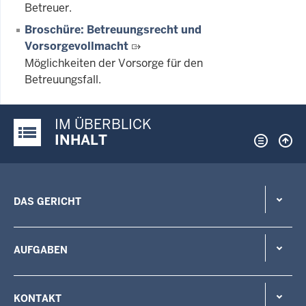
Betreuer.
Broschüre: Betreuungsrecht und
Vorsorgevollmacht
Möglichkeiten der Vorsorge für den
Betreuungsfall.
IM ÜBERBLICK
Justiz-Portal im Überblick:
INHALT
DAS GERICHT
AUFGABEN
KONTAKT