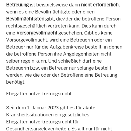
Betreuung
ist beispielsweise dann
nicht
erforderlich,
wenn es eine Bevollmächtigte oder einen
Bevollmächtigten
gibt, die/der die betroffene Person
rechtsgeschäftlich vertreten kann. Dies kann durch
eine
Vorsorgevollmacht
geschehen. Gibt es keine
Vorsorgevollmacht, wird eine Betreuerin oder ein
Betreuer nur für die Aufgabenkreise bestellt, in denen
die betroffene Person ihre Angelegenheiten nicht
selber regeln kann. Und schließlich darf eine
Betreuerin
bzw.
ein Betreuer nur solange bestellt
werden, wie die oder der Betroffene eine Betreuung
benötigt.
Ehegattennotvertretungsrecht
Seit dem 1. Januar 2023 gibt es für akute
Krankheitssituationen ein gesetzliches
Ehegattennotvertretungsrecht für
Gesundheitsangelegenheiten. Es gilt nur für nicht