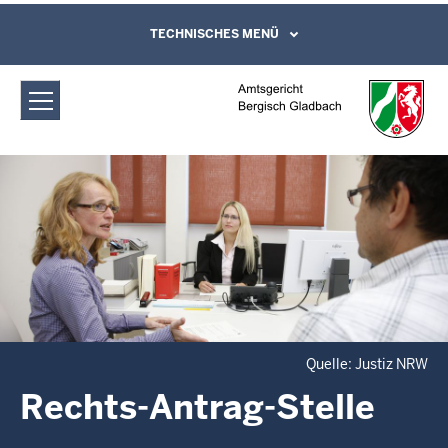
Direkt zum Inhalt
Amtsgericht Bergisch Gladbach:
TECHNISCHES MENÜ
Leichte Sprache, Gebärdensprachenvideo
und Kontaktformular
Rechts-Antrag-Stelle
Quelle: Justiz NRW
Rechts-Antrag-Stelle