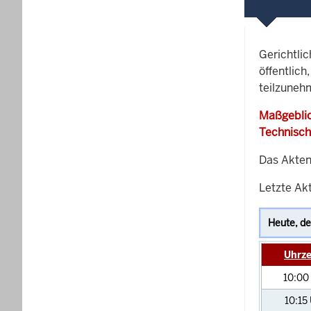
Gerichtli
öffentlich
teilzuneh
Maßgeblic
Technisch
Das Akten
Letzte Akt
Uhrze
10:00
10:15