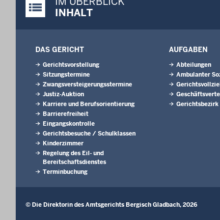
IM ÜBERBLICK
Justiz-Portal im Überblick:
INHALT
DAS GERICHT
AUFGABEN
Gerichtsvorstellung
Abteilungen
Sitzungstermine
Ambulanter Soz
Zwangsversteigerungsstermine
Gerichtsvollzi
Justiz-Auktion
Geschäftsverte
Karriere und Berufsorientierung
Gerichtsbezirk
Barrierefreiheit
Eingangskontrolle
Gerichtsbesuche / Schulklassen
Kinderzimmer
Regelung des Eil- und
Bereitschaftsdienstes
Terminbuchung
© Die Direktorin des Amtsgerichts Bergisch Gladbach, 2026