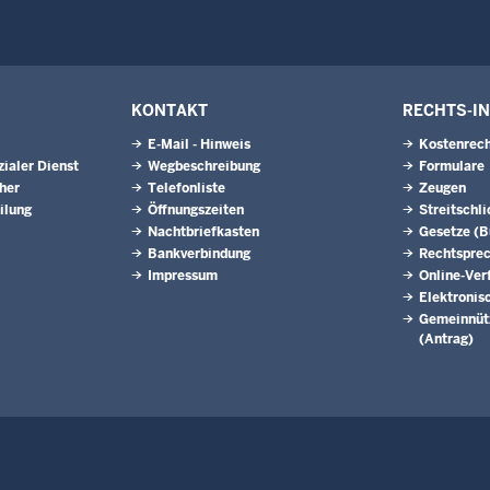
KONTAKT
RECHTS-I
E-Mail - Hinweis
Kostenrech
ialer Dienst
Wegbeschreibung
Formulare
eher
Telefonliste
Zeugen
ilung
Öffnungszeiten
Streitschl
Nachtbriefkasten
Gesetze (
Bankverbindung
Rechtspre
Impressum
Online-Ver
Elektronis
Gemeinnütz
(Antrag)