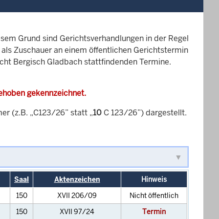
esem Grund sind Gerichtsverhandlungen in der Regel
it als Zuschauer an einem öffentlichen Gerichtstermin
richt Bergisch Gladbach stattfindenden Termine.
gehoben gekennzeichnet.
 (z.B. „C123/26” statt „
10
C 123/26”) dargestellt.
Saal
Aktenzeichen
Hinweis
150
XVII 206/09
Nicht öffentlich
150
XVII 97/24
Termin