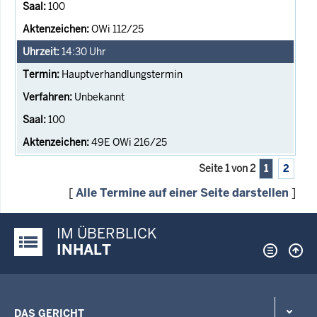
100
OWi 112/25
14:30
Uhr
Hauptverhandlungstermin
Unbekannt
100
49E OWi 216/25
Seite 1 von 2
1
2
[
Alle Termine auf einer Seite darstellen
]
IM ÜBERBLICK
Justiz-Portal im Überblick:
INHALT
DAS GERICHT