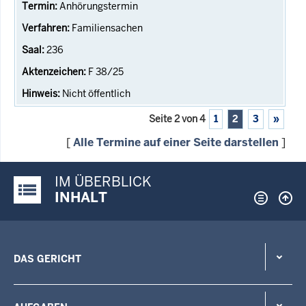
Anhörungstermin
Familiensachen
236
F 38/25
Nicht öffentlich
Seite 2 von 4
1
2
3
»
[
Alle Termine auf einer Seite darstellen
]
IM ÜBERBLICK
Justiz-Portal im Überblick:
INHALT
DAS GERICHT