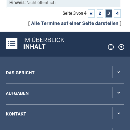
Nicht öffentlich
Seite 3 von 4
«
2
3
4
[
Alle Termine auf einer Seite darstellen
]
IM ÜBERBLICK
Justiz-Portal im Überblick:
INHALT
DAS GERICHT
AUFGABEN
KONTAKT