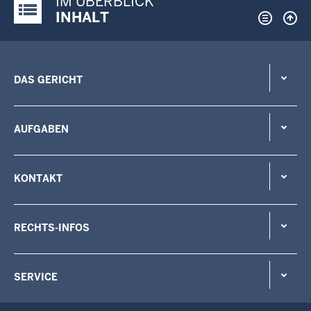
IM ÜBERBLICK
Justiz-Portal im Überblick:
INHALT
DAS GERICHT
AUFGABEN
KONTAKT
RECHTS-INFOS
SERVICE