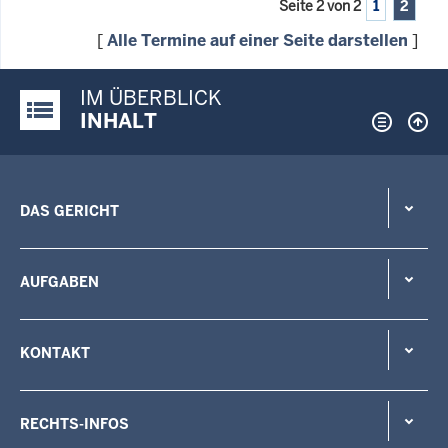
Seite 2 von 2
1
2
[
Alle Termine auf einer Seite darstellen
]
IM ÜBERBLICK
Justiz-Portal im Überblick:
INHALT
DAS GERICHT
AUFGABEN
KONTAKT
RECHTS-INFOS