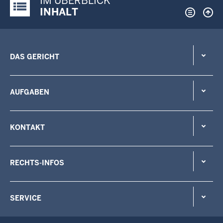
IM ÜBERBLICK
Justiz-Portal im Überblick:
INHALT
DAS GERICHT
AUFGABEN
KONTAKT
RECHTS-INFOS
SERVICE