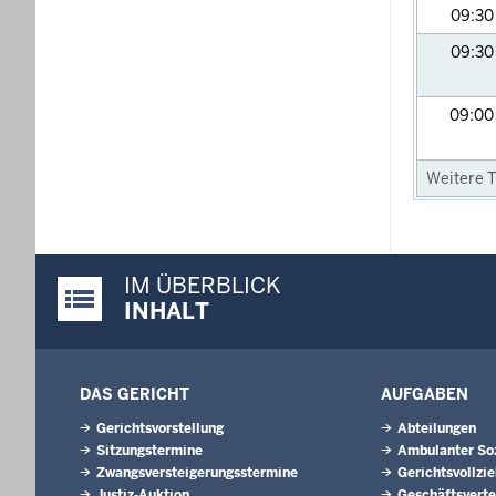
09:3
09:3
09:0
Weitere T
IM ÜBERBLICK
Justiz-Portal im Überblick:
INHALT
DAS GERICHT
AUFGABEN
Gerichtsvorstellung
Abteilungen
Sitzungstermine
Ambulanter Soz
Zwangsversteigerungsstermine
Gerichtsvollzi
Justiz-Auktion
Geschäftsverte