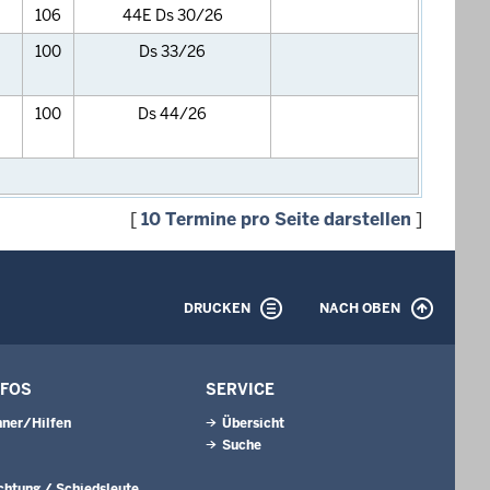
106
44E Ds 30/26
100
Ds 33/26
100
Ds 44/26
[
10 Termine pro Seite darstellen
]
DRUCKEN
NACH OBEN
NFOS
SERVICE
ner/Hilfen
Übersicht
Suche
ichtung / Schiedsleute