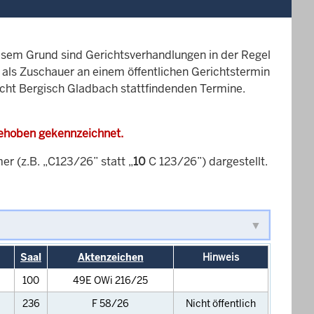
esem Grund sind Gerichtsverhandlungen in der Regel
it als Zuschauer an einem öffentlichen Gerichtstermin
richt Bergisch Gladbach stattfindenden Termine.
gehoben gekennzeichnet.
 (z.B. „C123/26” statt „
10
C 123/26”) dargestellt.
Saal
Aktenzeichen
Hinweis
100
49E OWi 216/25
236
F 58/26
Nicht öffentlich