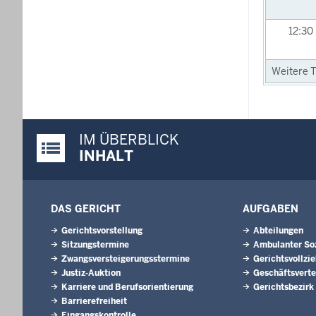
12:30
Weitere T
IM ÜBERBLICK
Justiz-Portal im Überblick:
INHALT
DAS GERICHT
AUFGABEN
Gerichtsvorstellung
Abteilungen
Sitzungstermine
Ambulanter Soz
Zwangsversteigerungsstermine
Gerichtsvollzi
Justiz-Auktion
Geschäftsverte
Karriere und Berufsorientierung
Gerichtsbezirk
Barrierefreiheit
Eingangskontrolle