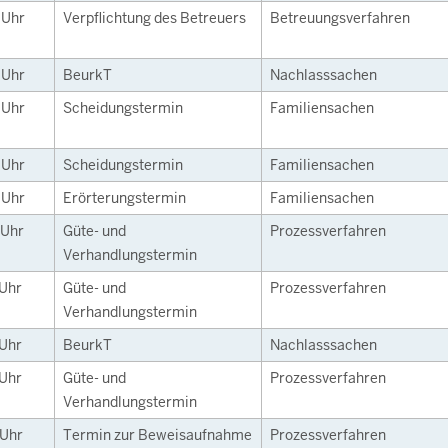
5
Uhr
Verpflichtung des Betreuers
Betreuungsverfahren
0
Uhr
BeurkT
Nachlasssachen
0
Uhr
Scheidungstermin
Familiensachen
0
Uhr
Scheidungstermin
Familiensachen
5
Uhr
Erörterungstermin
Familiensachen
Uhr
Güte- und
Prozessverfahren
Verhandlungstermin
Uhr
Güte- und
Prozessverfahren
Verhandlungstermin
Uhr
BeurkT
Nachlasssachen
Uhr
Güte- und
Prozessverfahren
Verhandlungstermin
Uhr
Termin zur Beweisaufnahme
Prozessverfahren