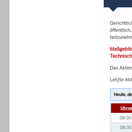
Gerichtli
öffentlich
teilzuneh
Maßgeblic
Technisch
Das Akten
Letzte Akt
Uhrze
08:0
08:3