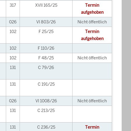
317
XVII 165/25
Termin
aufgehoben
026
VI 803/26
Nicht öffentlich
102
F 25/25
Termin
aufgehoben
102
F 110/26
102
F 48/25
Nicht öffentlich
131
C 79/26
131
C 191/25
026
VI 1008/26
Nicht öffentlich
131
C 213/25
131
C 236/25
Termin