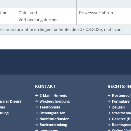
Uhr
Güte- und
Prozessverfahren
Verhandlungstermin
ermininformationen liegen für heute, den 07.08.2026, nicht vor.
KONTAKT
RECHTS-I
E-Mail - Hinweis
Kostenrech
ialer Dienst
Wegbeschreibung
Formulare
eher
Telefonliste
Zeugen
ilung
Öffnungszeiten
Streitschl
Nachtbriefkasten
Gesetze (
Bankverbindung
Rechtspre
Impressum
Online-Ver