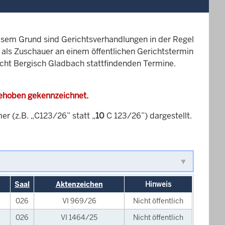
esem Grund sind Gerichtsverhandlungen in der Regel
it als Zuschauer an einem öffentlichen Gerichtstermin
richt Bergisch Gladbach stattfindenden Termine.
gehoben gekennzeichnet.
 (z.B. „C123/26” statt „
10
C 123/26”) dargestellt.
Saal
Aktenzeichen
Hinweis
026
VI 969/26
Nicht öffentlich
026
VI 1464/25
Nicht öffentlich