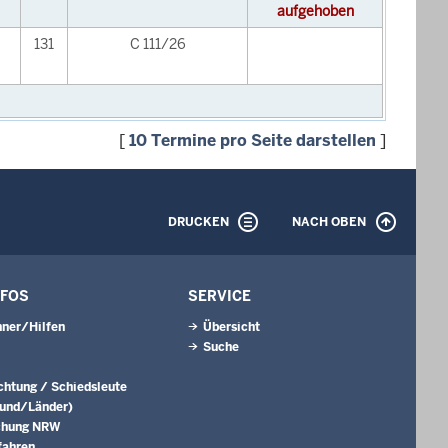
aufgehoben
131
C 111/26
[
10 Termine pro Seite darstellen
]
DRUCKEN
NACH OBEN
NFOS
SERVICE
ner/Hilfen
Übersicht
Suche
ichtung / Schiedsleute
Bund/Länder)
chung NRW
fahren